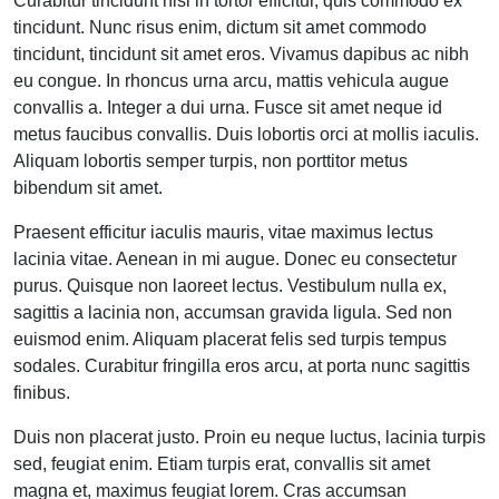
Curabitur tincidunt nisi in tortor efficitur, quis commodo ex
tincidunt. Nunc risus enim, dictum sit amet commodo
tincidunt, tincidunt sit amet eros. Vivamus dapibus ac nibh
eu congue. In rhoncus urna arcu, mattis vehicula augue
convallis a. Integer a dui urna. Fusce sit amet neque id
metus faucibus convallis. Duis lobortis orci at mollis iaculis.
Aliquam lobortis semper turpis, non porttitor metus
bibendum sit amet.
Praesent efficitur iaculis mauris, vitae maximus lectus
lacinia vitae. Aenean in mi augue. Donec eu consectetur
purus. Quisque non laoreet lectus. Vestibulum nulla ex,
sagittis a lacinia non, accumsan gravida ligula. Sed non
euismod enim. Aliquam placerat felis sed turpis tempus
sodales. Curabitur fringilla eros arcu, at porta nunc sagittis
finibus.
Duis non placerat justo. Proin eu neque luctus, lacinia turpis
sed, feugiat enim. Etiam turpis erat, convallis sit amet
magna et, maximus feugiat lorem. Cras accumsan